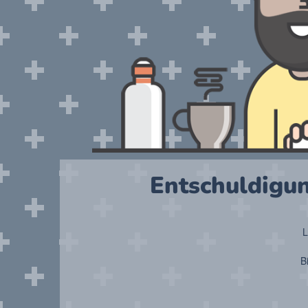
Entschuldigun
L
B