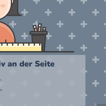
v an der Seite
m.
n.